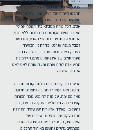
שימוש בצבעים עזים מאפיין פרויקט זה.
צבעים אלה נבחרו בקפידה כדי להשלים את
התכנון הייחודי של דירה, שאין יותר מרכזית
ממנה: המרכז של המרכז- הסנטר של תל
אביב. הכל קורה מסביב- בתי הקפה עמוסי
האדם, חנויות הקונספט הנפתחות ללא הרף,
התחבורה התזזיתית והמוני האדם, נתבקשו
לקבל מענה אנרגטי בדירה זו. הבחירה
לעסוק בצבע נבעה מתוך כך. הליכה בתוך
מערך שלם של איזון שאינו מתנגד להמולת
החוץ אלה לוקח אותה ומעדן אותה לאט לאט
אל תוך השלווה.
הריסת כל קירות הבית גילתה קורות תמיכה
נמוכות מאד ועמודי התמיכה היוצרים חלוקה
מאד מסוימת. על מנת להימנע מכך, הקורות
קוצרו לרמה מינימלית והתקרה הונמכה, כדי
להעלימן. מאידך, ארון רוח ישן שהיה התחילה
מנת חלקה של מרפסת השירות של
האמבטיה, הוסב למרפסת עמידה במטבח
ומפתחים גדולים נחשפו באיחוד החללים.