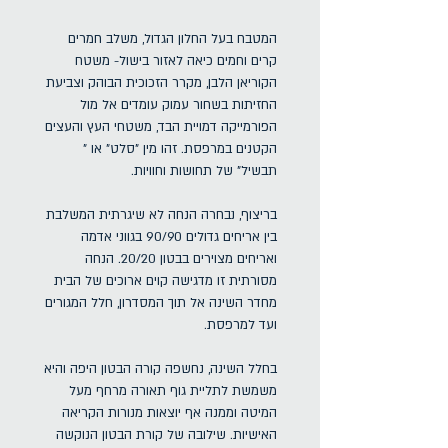
המטבח בעל החלון הגדול, משלב חמרים
קרים וחמים כיאה לאזור בישול- משטח
הקוריאן הלבן, מקרר הזכוכית הבוהק וצביעת
החזיתות בשחור עמוק עומדים אל מול
הפורמייקה דמויית הבד, משטחי העץ והעצים
הקטנים במרפסת. זהו מין "סלט" או "
תבשיל" של תחושות וחוויות.
בריצוף, נבחרה הנחה לא שיגרתית המשלבת
בין אריחים גדולים 90/90 בגווני אדמה
ואריחים מצוירים בבטון 20/20. הנחה
מסורתית זו מדגישה קוים ארוכים של הבית
מחדר השינה אל תוך המסדרון, חלל המגורים
ועד למרפסת.
בחלל השינה, נחשפה קורה הבטון היפה והיא
משמשת לתליית גוף תאורה מרחף מעל
המיטה וממנה אף יוצאות מנורות הקריאה
האישיות. שילובה של קורת הבטון הנוקשה