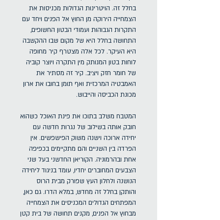
בחלל זה. הויטרינות הגדולות מכניסות את
הצמחייה הירוקה מן החוץ אל הפנים ויחד עם
התקרות הגבוהות ועמודי הבטון החשופים,
התחושה בחלל היא של מקום שבו ההקשבה
היא העיקר. לכל אלה מצטרף קיר מחופה
לוחות בטון המנותק מין התקרה ויוצר קוביה
של חומר חזק ויציב. קיר זה מסתיר את
האמבטיה המרכזית ואף תומן בחובו את ארון
מכונת הכביסה והייבוש.
המטבח משלב בתוכו את פינת האוכל כשהוא
חובק אותה בשילוב של נגרות חדשה עם
יחידה ארוכה וישנה משוק הפישפשים. אין
הפרדה בין השניים והם מתקיימים בכפיפה
אחת ובהרמוניה. הקוריאן החדשני בעל שני
הצבעים המחוברים יחדיו, עומד בניגוד ליחידה
הנושנה ולחלון העץ שפורק מבית הרוס
והותקן בחלל זה מחדש, במלא הדרו. גם כאן,
המפתחים הגדולים המכניסים את הצמחייה
מבחוץ אל הפנים, מקנים תחושה של בית קטן