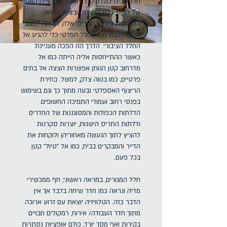
חלל הבית כולו הינו צר וארוך כשבצידו האחד
של הבית דלת הכניסה ובצידו הרחוק-
המרפסת וחלל המגורים. אלה, הביאה למצב
בו יש ללכת דרך החלל הפרטי כדי להגיע אל
החלל הציבורי. הדרך הזו הפכה מעניינת
כאשר ההתייחסות אליה הייתה כמו אל
מדרחוב קטן הנותן אפשרות הצצה אל בתים
פרטיים, כמו בנווה צדק, למשל. בחירת
הריצוף האספלטי נבעה מתוך כך וגם בשימוש
בפנסי רחוב ועמודי התמיכה החשופים.
הדלתות הכפולות והמסוגננות של החדרים
ודלתות התריס הישנות, יוצרות סקרנות
להציץ לתוך הנעשה מאחוריהן ולוקחות את
הדייר והמבקרים בבית, כמו אל "טיול" קטן
בכל פעם.
חלל המגורים, במראה ראשוני, חף ממכשירי
מדיה ונראה כמו חדר שיחה בלבד אך אין
הדבר כזה. הטלוויזיה יוצאת עם זרוע ארוכה
מתוך חדר העבודה/ אירוח, רמקולים חבויים
בקירות ואף מסך יורד, כולם אופציות נסתרות